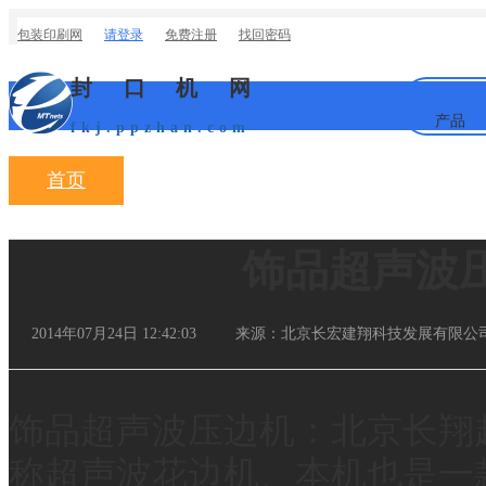
封口机网
产品
fkj.ppzhan.com
首页
行业新闻
相关产品
饰品超声波
2014年07月24日 12:42:03
来源：北京长宏建翔科技发展有限公
机,超声波塑焊机,超声
饰品超声波压边机：北京长翔
称超声波花边机、本机也是一